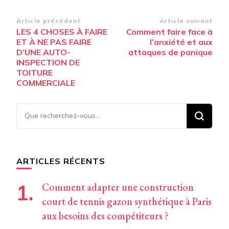
Navigation
Article précédent
Article suivant
LES 4 CHOSES À FAIRE
Comment faire face à
d’article
ET À NE PAS FAIRE
l’anxiété et aux
D’UNE AUTO-
attaques de panique
INSPECTION DE
TOITURE
COMMERCIALE
Vous
recherchiez
quelque
chose ?
ARTICLES RÉCENTS
Comment adapter une construction
court de tennis gazon synthétique à Paris
aux besoins des compétiteurs ?