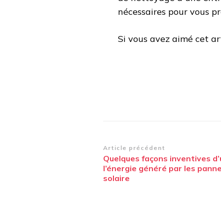
nécessaires pour vous pr
Si vous avez aimé cet ar
Navigation
Article précédent
Quelques façons inventives d’u
d’article
l’énergie généré par les pann
solaire