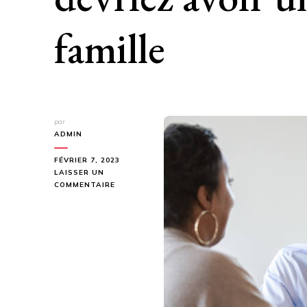
famille
par
ADMIN
FÉVRIER 7, 2023
LAISSER UN
SUR
COMMENTAIRE
5
RAISONS
POUR
LESQUELLES
VOUS
DEVRIEZ
AVOIR
UN
MÉDECIN